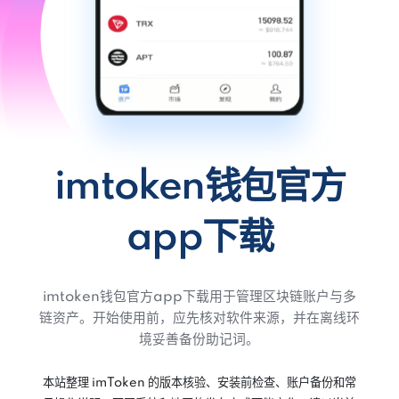
imtoken钱包官方
app下载
imtoken钱包官方app下载用于管理区块链账户与多
链资产。开始使用前，应先核对软件来源，并在离线环
境妥善备份助记词。
本站整理 imToken 的版本核验、安装前检查、账户备份和常