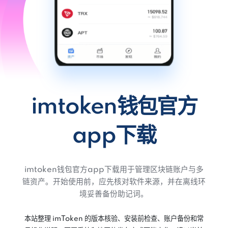
imtoken钱包官方
app下载
imtoken钱包官方app下载用于管理区块链账户与多
链资产。开始使用前，应先核对软件来源，并在离线环
境妥善备份助记词。
本站整理 imToken 的版本核验、安装前检查、账户备份和常