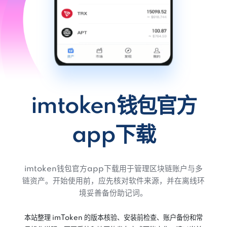
imtoken钱包官方
app下载
imtoken钱包官方app下载用于管理区块链账户与多
链资产。开始使用前，应先核对软件来源，并在离线环
境妥善备份助记词。
本站整理 imToken 的版本核验、安装前检查、账户备份和常