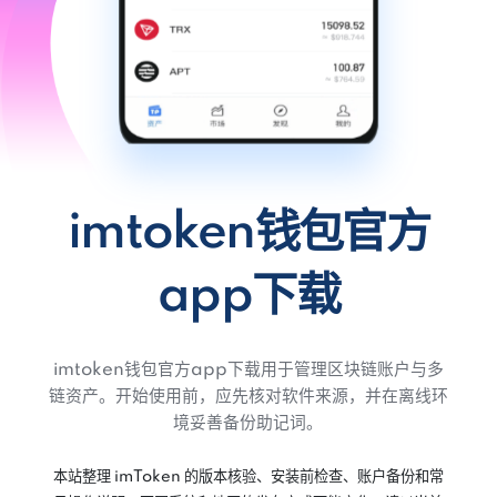
imtoken钱包官方
app下载
imtoken钱包官方app下载用于管理区块链账户与多
链资产。开始使用前，应先核对软件来源，并在离线环
境妥善备份助记词。
本站整理 imToken 的版本核验、安装前检查、账户备份和常