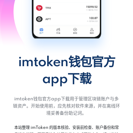
imtoken钱包官方
app下载
imtoken钱包官方app下载用于管理区块链账户与多
链资产。开始使用前，应先核对软件来源，并在离线环
境妥善备份助记词。
本站整理 imToken 的版本核验、安装前检查、账户备份和常