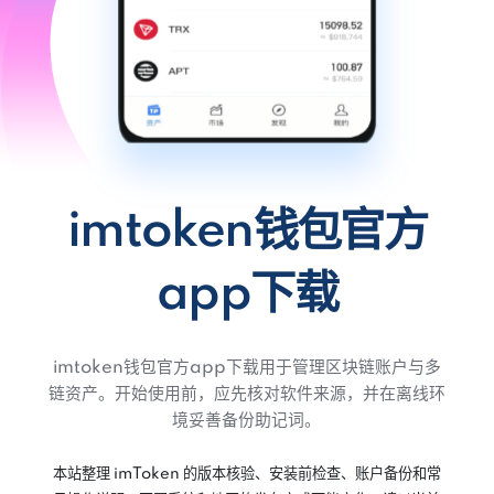
imtoken钱包官方
app下载
imtoken钱包官方app下载用于管理区块链账户与多
链资产。开始使用前，应先核对软件来源，并在离线环
境妥善备份助记词。
本站整理 imToken 的版本核验、安装前检查、账户备份和常